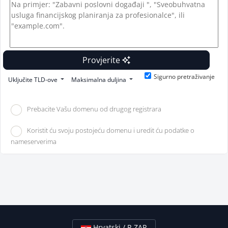
Provjerite
Sigurno pretraživanje
Uključite TLD-ove
Maksimalna duljina
Prebacite Vašu domenu od drugog registrara
Koristit ću svoju postojeću domenu i uredit ću podatke o
nameserverima
Hrvatski / R ZAR