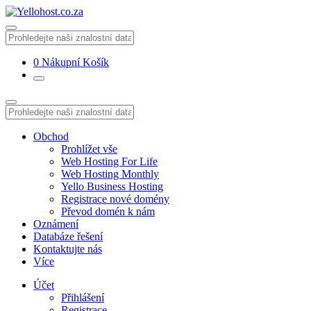
0
Nákupní Košík
Obchod
Prohlížet vše
Web Hosting For Life
Web Hosting Monthly
Yello Business Hosting
Registrace nové domény
Převod domén k nám
Oznámení
Databáze řešení
Kontaktujte nás
Více
Účet
Přihlášení
Registrace