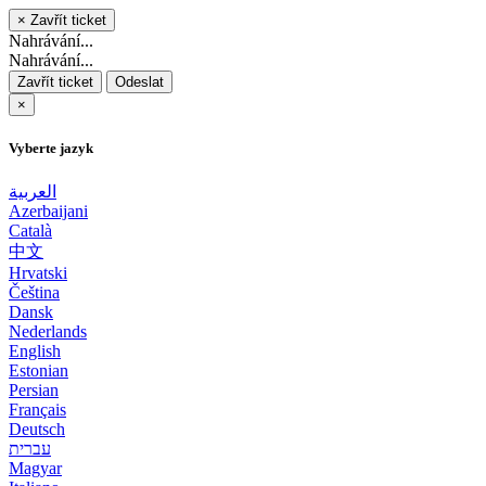
×
Zavřít ticket
Nahrávání...
Nahrávání...
Zavřít ticket
Odeslat
×
Vyberte jazyk
العربية
Azerbaijani
Català
中文
Hrvatski
Čeština
Dansk
Nederlands
English
Estonian
Persian
Français
Deutsch
עברית
Magyar