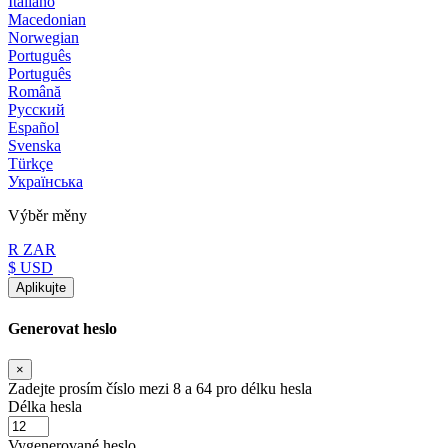
Italiano
Macedonian
Norwegian
Português
Português
Română
Русский
Español
Svenska
Türkçe
Українська
Výběr měny
R ZAR
$ USD
Aplikujte
Generovat heslo
×
Zadejte prosím číslo mezi 8 a 64 pro délku hesla
Délka hesla
Vygenerované heslo